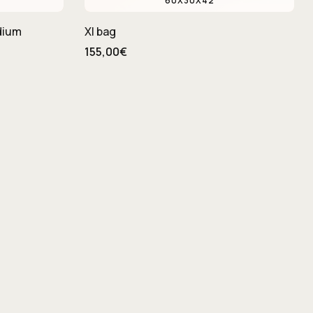
60X30X42
dium
Xl bag
155,00€