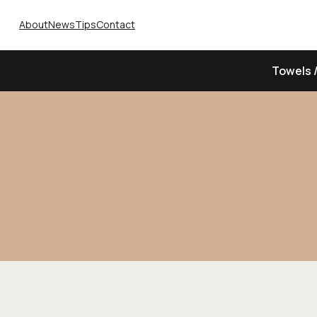
About
News
Tips
Contact
Towels 