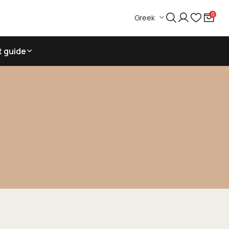
0
Greek
t guide