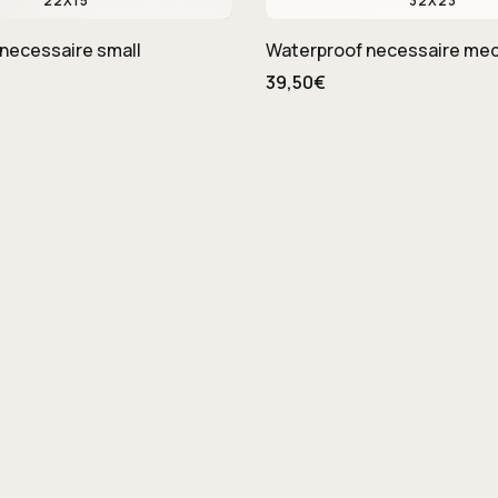
22X15
32X23
necessaire small
Waterproof necessaire me
39,50€