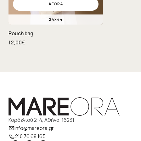
ΑΓΟΡΆ
24x44
Pouch bag
12,00€
Κορδελιού 2-4, Αθήνα, 16231
info@mareora.gr
210 76 68 165