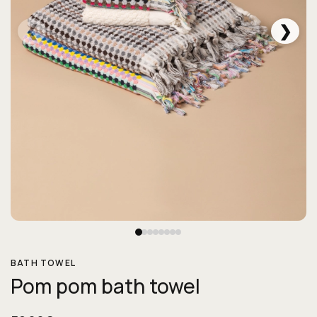
❮
❯
BATH TOWEL
Pom pom bath towel