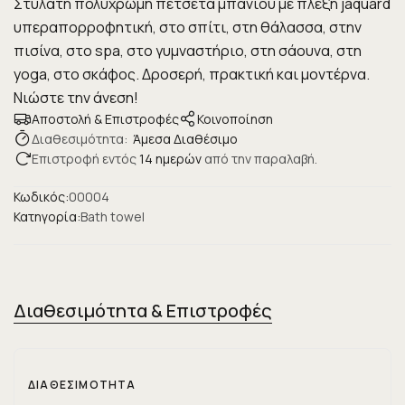
Στυλάτη πολύχρωμη πετσέτα μπάνιου με πλέξη jaquard
υπεραπορροφητική, στο σπίτι, στη θάλασσα, στην
πισίνα, στο spa, στο γυμναστήριο, στη σάουνα, στη
yoga, στο σκάφος. Δροσερή, πρακτική και μοντέρνα.
Νιώστε την άνεση!
Αποστολή & Επιστροφές
Κοινοποίηση
Διαθεσιμότητα:
Άμεσα Διαθέσιμο
Επιστροφή εντός
14 ημερών
από την παραλαβή.
Κωδικός:
00004
Κατηγορία:
Bath towel
Διαθεσιμότητα & Επιστροφές
ΔΙΑΘΕΣΙΜΌΤΗΤΑ